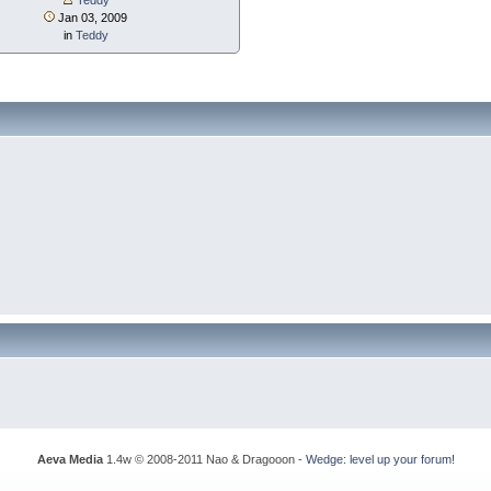
Jan 03, 2009
in
Teddy
Aeva Media
1.4w © 2008-2011 Nao & Dragooon -
Wedge: level up your forum!