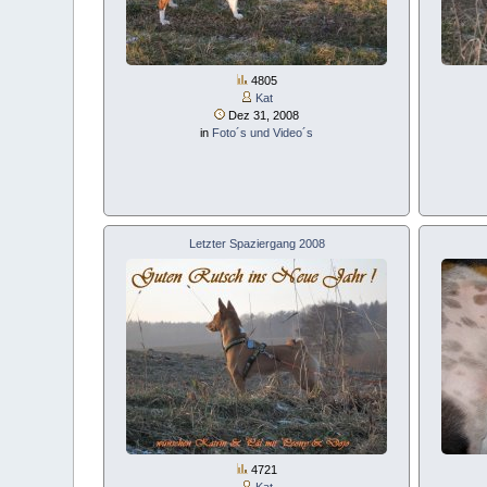
4805
Kat
Dez 31, 2008
in
Foto´s und Video´s
Letzter Spaziergang 2008
4721
Kat