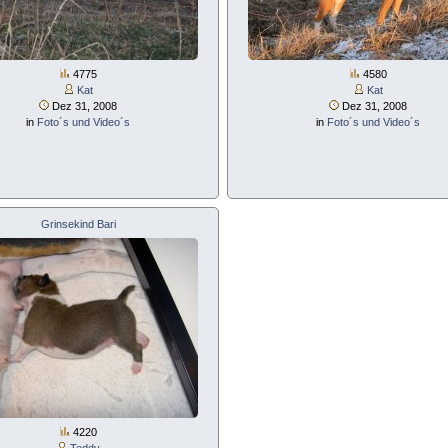
4775
4580
Kat
Kat
Dez 31, 2008
Dez 31, 2008
in
Foto´s und Video´s
in
Foto´s und Video´s
Grinsekind Bari
4220
Teddy