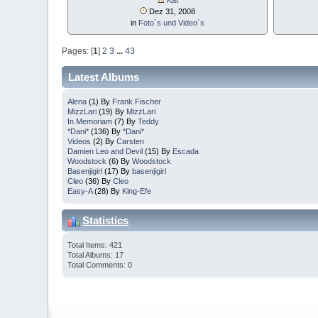
Dez 31, 2008
in
Foto´s und Video´s
Pages: [
1
]
2
3
...
43
Latest Albums
Alena
(1) By
Frank Fischer
MizzLari
(19) By
MizzLari
In Memoriam
(7) By
Teddy
*Dani*
(136) By
*Dani*
Videos
(2) By
Carsten
Damien Leo and Devil
(15) By
Escada
Woodstock
(6) By
Woodstock
Basenjigirl
(17) By
basenjigirl
Cleo
(36) By
Cleo
Easy-A
(28) By
King-Efe
Statistics
Total Items: 421
Total Albums: 17
Total Comments: 0