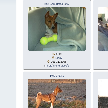
Bari Geburtstag 2007
4719
Teddy
Dez 31, 2008
in
Foto´s und Video´s
IMG 0713 1