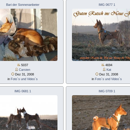
Bari der Sonnenanbeter
IMG 0677 1
5037
4694
Carsten
Kat
Dez 31, 2008
Dez 31, 2008
in
Foto´s und Video´s
in
Foto´s und Video´s
IMG 0681 1
IMG 0709 1