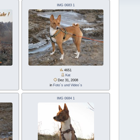
IMG 0683 1
4651
Kat
Dez 31, 2008
in
Foto´s und Video´s
IMG 0684 1