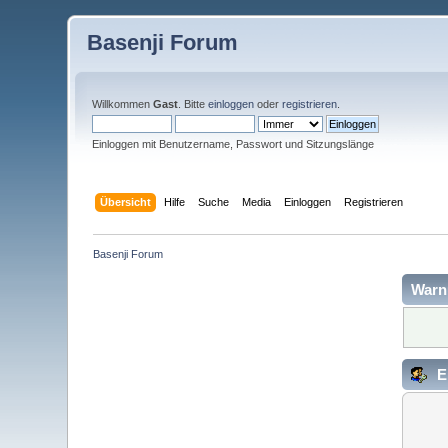
Basenji Forum
Willkommen
Gast
. Bitte
einloggen
oder
registrieren
.
Einloggen mit Benutzername, Passwort und Sitzungslänge
Übersicht
Hilfe
Suche
Media
Einloggen
Registrieren
Basenji Forum
Warn
E